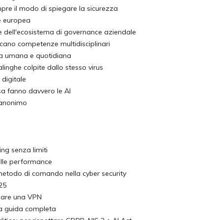
re il modo di spiegare la sicurezza
e europea
te dell'ecosistema di governance aziendale
mancano competenze multidisciplinari
nza umana e quotidiana
linghe colpite dallo stesso virus
 digitale
osa fanno davvero le AI
e anonimo
ing senza limiti
delle performance
metodo di comando nella cyber security
25
llare una VPN
la guida completa