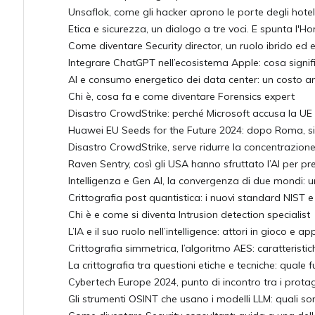
Unsaflok, come gli hacker aprono le porte degli hotel
Etica e sicurezza, un dialogo a tre voci. E spunta l'
Come diventare Security director, un ruolo ibrido ed 
Integrare ChatGPT nell’ecosistema Apple: cosa signifi
AI e consumo energetico dei data center: un costo a
Chi è, cosa fa e come diventare Forensics expert
Disastro CrowdStrike: perché Microsoft accusa la UE 
Huawei EU Seeds for the Future 2024: dopo Roma, si 
Disastro CrowdStrike, serve ridurre la concentrazione d
Raven Sentry, così gli USA hanno sfruttato l’AI per pre
Intelligenza e Gen AI, la convergenza di due mondi: 
Crittografia post quantistica: i nuovi standard NIST 
Chi è e come si diventa Intrusion detection specialist
L’IA e il suo ruolo nell’intelligence: attori in gioco e a
Crittografia simmetrica, l’algoritmo AES: caratterist
La crittografia tra questioni etiche e tecniche: quale 
Cybertech Europe 2024, punto di incontro tra i protagon
Gli strumenti OSINT che usano i modelli LLM: quali so