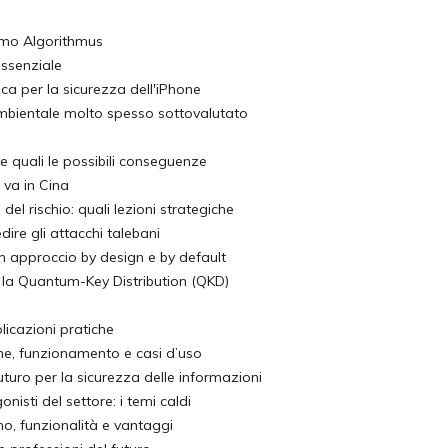
Homo Algorithmus
essenziale
ca per la sicurezza dell'iPhone
mbientale molto spesso sottovalutato
e quali le possibili conseguenze
va in Cina
el rischio: quali lezioni strategiche
dire gli attacchi talebani
un approccio by design e by default
e la Quantum-Key Distribution (QKD)
pplicazioni pratiche
iche, funzionamento e casi d’uso
futuro per la sicurezza delle informazioni
isti del settore: i temi caldi
no, funzionalità e vantaggi