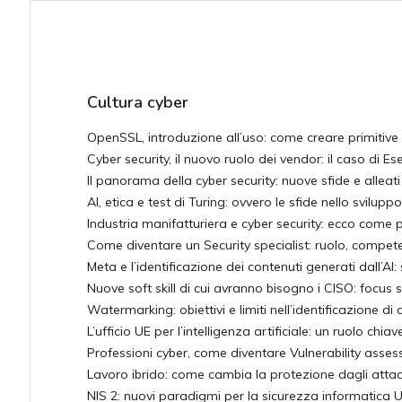
Cultura cyber
OpenSSL, introduzione all’uso: come creare primitive
Cyber security, il nuovo ruolo dei vendor: il caso di Es
Il panorama della cyber security: nuove sfide e alleati n
AI, etica e test di Turing: ovvero le sfide nello svilupp
Industria manifatturiera e cyber security: ecco come p
Come diventare un Security specialist: ruolo, compet
Meta e l’identificazione dei contenuti generati dall’AI:
Nuove soft skill di cui avranno bisogno i CISO: focus sul
Watermarking: obiettivi e limiti nell’identificazione di 
L’ufficio UE per l’intelligenza artificiale: un ruolo chiav
Professioni cyber, come diventare Vulnerability asses
Lavoro ibrido: come cambia la protezione dagli attacc
NIS 2: nuovi paradigmi per la sicurezza informatica UE