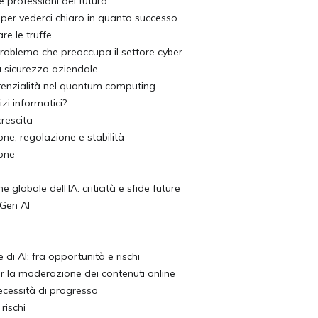
 professioni del futuro
 per vederci chiaro in quanto successo
re le truffe
problema che preoccupa il settore cyber
la sicurezza aziendale
 potenzialità nel quantum computing
zi informatici?
crescita
ione, regolazione e stabilità
ione
 globale dell’IA: criticità e sfide future
 Gen AI
e di AI: fra opportunità e rischi
er la moderazione dei contenuti online
necessità di progresso
rischi