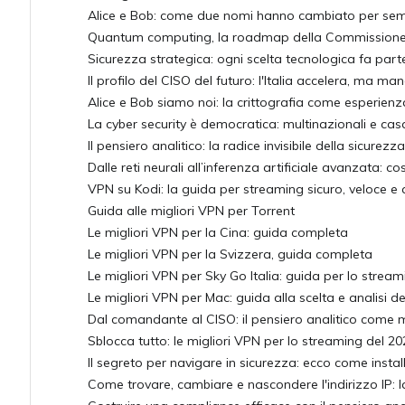
Alice e Bob: come due nomi hanno cambiato per semp
Quantum computing, la roadmap della Commission
Sicurezza strategica: ogni scelta tecnologica fa par
Il profilo del CISO del futuro: l'Italia accelera, ma 
Alice e Bob siamo noi: la crittografia come esperie
La cyber security è democratica: multinazionali e casa
Il pensiero analitico: la radice invisibile della sicurezza
Dalle reti neurali all’inferenza artificiale avanzata: c
VPN su Kodi: la guida per streaming sicuro, veloce 
Guida alle migliori VPN per Torrent
Le migliori VPN per la Cina: guida completa
Le migliori VPN per la Svizzera, guida completa
Le migliori VPN per Sky Go Italia: guida per lo stream
Le migliori VPN per Mac: guida alla scelta e analisi 
Dal comandante al CISO: il pensiero analitico come 
Sblocca tutto: le migliori VPN per lo streaming del 20
Il segreto per navigare in sicurezza: ecco come insta
Come trovare, cambiare e nascondere l'indirizzo IP: 