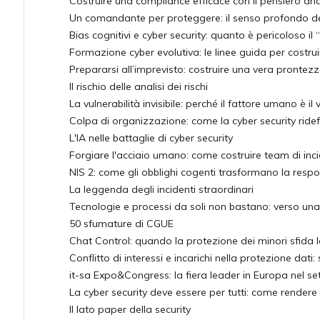
Costruire una compliance efficace con il pensiero anal
Un comandante per proteggere: il senso profondo dell
Bias cognitivi e cyber security: quanto è pericoloso i
Formazione cyber evolutiva: le linee guida per costr
Prepararsi all’imprevisto: costruire una vera prontezz
Il rischio delle analisi dei rischi
La vulnerabilità invisibile: perché il fattore umano è il
Colpa di organizzazione: come la cyber security ridef
L'IA nelle battaglie di cyber security
Forgiare l'acciaio umano: come costruire team di inc
NIS 2: come gli obblighi cogenti trasformano la respo
La leggenda degli incidenti straordinari
Tecnologie e processi da soli non bastano: verso una
50 sfumature di CGUE
Chat Control: quando la protezione dei minori sfida l
Conflitto di interessi e incarichi nella protezione dat
it-sa Expo&Congress: la fiera leader in Europa nel se
La cyber security deve essere per tutti: come rendere 
Il lato paper della security