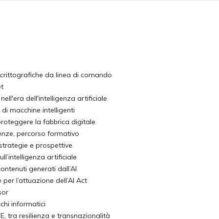
 crittografiche da linea di comando
et
ell'era dell'intelligenza artificiale
o di macchine intelligenti
roteggere la fabbrica digitale
enze, percorso formativo
 strategie e prospettive
l’intelligenza artificiale
contenuti generati dall’AI
e per l’attuazione dell’AI Act
sor
hi informatici
, tra resilienza e transnazionalità