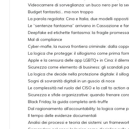
Videocamere di sorveglianza: un buco nero per la sec
Budget fantastici... ma non troppo
La parola regolata: Cina e Italia, due modelli opposti 
Le “sentenze fantasma” arrivano in Cassazione e fann
Deepfake ed etichette fantasma: la fragile promessa d
Mal di compliance
Cyber-mafie, la nuova frontiera criminale: dalla coppo
La logica che protegge: il sillogismo come prima for
Apple e la censura delle app LGBTQ+ in Cina: il dile
Sicurezza come elemento di business: gli scandali pass
La logica che decide nella protezione digitale: il sillo
Sogni di sovranità digitali in un guscio di noce
Le complessità nel ruolo del CISO e la call to action 
Sicurezza e sfide organizzative: quando frenare cons
Black Friday, la guida completa anti-truffe
Dal ragionamento all’accountability: la logica come
Il tempo delle evidenze documentali
Analisi dei processi e teoria dei sistemi: un framework