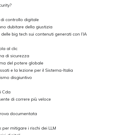
urity?
di controllo digitale
o dubitare della giustizia
elle big tech sui contenuti generati con l’IA
la al clic
ma di sicurezza
mma del potere globale
ati e la lezione per il Sistema-Italia
gismo disgiuntivo
ai Cda
ente di correre più veloce
 prova documentata
 per mitigare i rischi dei LLM