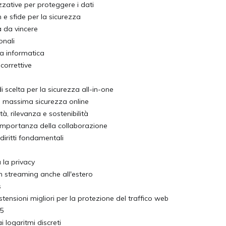
zzative per proteggere i dati
 e sfide per la sicurezza
a da vincere
onali
za informatica
 correttive
di scelta per la sicurezza all-in-one
a massima sicurezza online
à, rilevanza e sostenibilità
'importanza della collaborazione
iritti fondamentali
a la privacy
n streaming anche all'estero
s
ensioni migliori per la protezione del traffico web
25
ai logaritmi discreti