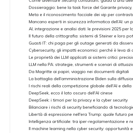
Come diventare Security consultant: guida a una delle
Dossieraggio: bene la task force del Garante privacy,
Meta e il riconoscimento facciale dei vip per contrasta
Mancano esperti in sicurezza informatica dell’AI: un 
AI, integrazione e analisi dati: le previsioni 2025 per 
Il futuro della crittografia: sistemi di Steiner e loro
Guasti IT: chi paga per gli outage generati da disservi
Cybersecurity, gli impatti economici: perché è leva di 
Le proprietà dei LLM applicati ai sistemi critici: precis
LLM nella PA: strategie, strumenti e scenari di attuaz
Da Magritte ai papiri, viaggio nei documenti digitali
La battaglia dell’amministrazione Biden sulla diffusione
I rischi reali della competizione globale dell'AI e della
DeepSeek, ecco il lato oscuro dell'AI cinese
DeepSeek: i timori per la privacy e la cyber security
Bilanciare i rischi di security beneficiando di tecnologi
Libertà di espressione nell'era Trump: quale futuro p
Intelligenza artificiale: tra iper-regolamentazione e 
Il machine learning nella cyber security: opportunità e 