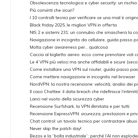
Obsolescenza tecnologica e cyber security: un rischio 
Più convinti che sicuri?
I 10 controlli tecnici per verificare se una mail è origi
Black friday 2025, le migliori VPN in offerta
NIS 2 e sistemi 231: un connubio che smaschera la co
Navigazione in incognito da cellulare, guida passo 
Molta cyber awareness per... qualcosa
Caccia al biglietto aereo: ecco come prenotare voli 
Le 4 VPN più veloci ma anche affidabili e sicure (sec
Come installare una VPN sul router, guida passo pa
Come mettere navigazione in incognito nel browser
NordVPN: la nostra recensione: velocità, analisi dei pia
Il caso Chattee: il data breach che ridefinisce l’intimità
Lanci nel vuoto della sicurezza cyber
Recensione Surfshark, la VPN illimitata e per tutti
Recensione ExpressVPN: sicurezza, prestazioni e pri
Chat control: un tavolo tecnico per contrastare abusi su
Never skip the patch day!
Bezos e la “bolla industriale”: perché l’AI non esplo