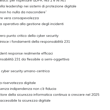
itico: per rispettare GDPR, NIS 2 e AI Act
a leadership nei sistemi di protezione digitale
l “non ho nulla da nascondere”
uire vera consapevolezza
a operativa alla gestione degli incidenti
 vero punto critico della cyber security
inisce i fondamenti della responsabilità 231
ident response realmente efficaci
nsabilità 231 da flessibile a semi-oggettiva
 cyber security umano-centrica
a riservatezza digitale
i: senza indipendenza non c’è fiducia
ttore della sicurezza informatica continua a crescere nel 2025
accessibile la sicurezza digitale