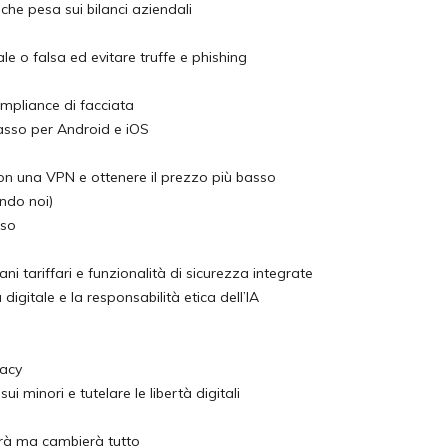
che pesa sui bilanci aziendali
nale o falsa ed evitare truffe e phishing
mpliance di facciata
passo per Android e iOS
con una VPN e ottenere il prezzo più basso
ondo noi)
sso
ni tariffari e funzionalità di sicurezza integrate
 digitale e la responsabilità etica dell’IA
vacy
i minori e tutelare le libertà digitali
derà ma cambierà tutto