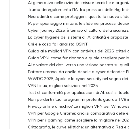
Ai generativa nelle aziende: misure tecniche e organi
Trump deregolamenta l’IA: fra pressioni delle Big tech
Neurodiritti e come proteggerli: questa la nuova sfid
IA per spionaggio militare: le sfide nei processi decisi
Cyber Journey 2025: è tempo di cultura della sicurez
La cyber hygiene dei sistemi di IA: criticità e proposte
Chi è e cosa fa l'analista OSINT
Guida alle migliori VPN con antivirus del 2026: criteri 
Guida VPN: come funzionano e quale scegliere per l
AI e valore dei dati: verso una visione basata su qualit
Fattore umano, da anello debole a cyber defender: l
WWDC 2025, Apple e la cyber security nel segno dei d
VPN Linux, migliori soluzioni nel 2025
Test di conformità per applicazioni di AI: così si tutel
Non perderti i tuoi programmi preferiti: guarda TV8 i
Privacy online a rischio? Le migliori VPN per Window
VPN per Google Chrome: analisi comparativa delle est
VPN per il gaming: come scegliere la migliore nel 20
Crittografia, le curve ellittiche: un'alternativa a Rsa e 