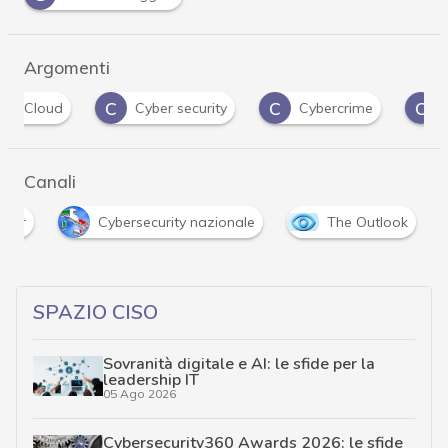
Argomenti
C
C
C
Cyber security
Cybercrime
Cybercrimin
Canali
yber
Cybersecurity nazionale
The Outlook
SPAZIO CISO
Sovranità digitale e AI: le sfide per la
leadership IT
05 Ago 2026
Cybersecurity360 Awards 2026: le sfide