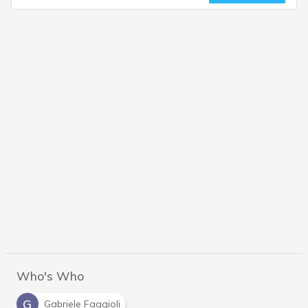
Who's Who
G
Gabriele Faggioli