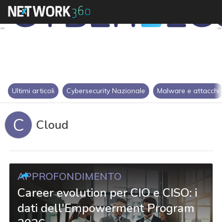
Ultimi articoli
Cybersecurity Nazionale
Malware e attacchi
C
Cloud
APPROFONDIMENTO
Career evolution per CIO e CISO: i
dati dell'Empowerment Program