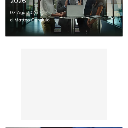
2026
07 Ago 2026
di
Matteo Gargiulo
acy