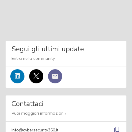
Segui gli ultimi update
Entra nella community
Contattaci
Vuoi maggiori informazioni?
content_copy
info@cybersecurity360.it