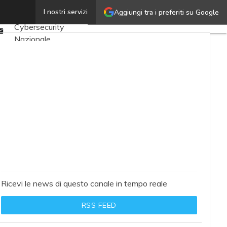
Twitter
I nostri servizi
Aggiungi tra i preferiti su Google
Ultimi articoli
Linkedin
Cybersecurity
Email
Nazionale
Malware e attacchi
Norme e
adeguamenti
Soluzioni aziendali
Cultura cyber
News, attualità e
analisi Cyber
sicurezza e privacy
Corsi cybersecurity
Ricevi le news di questo canale in tempo reale
Chi siamo
RSS FEED