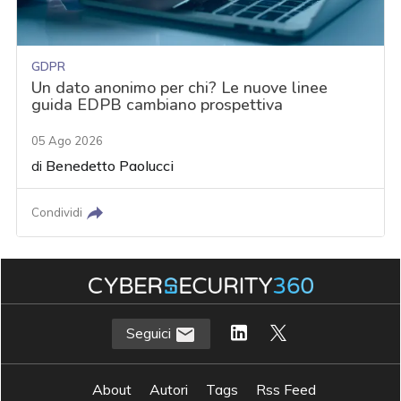
GDPR
Un dato anonimo per chi? Le nuove linee
guida EDPB cambiano prospettiva
05 Ago 2026
di
Benedetto Paolucci
Condividi
Seguici
About
Autori
Tags
Rss Feed