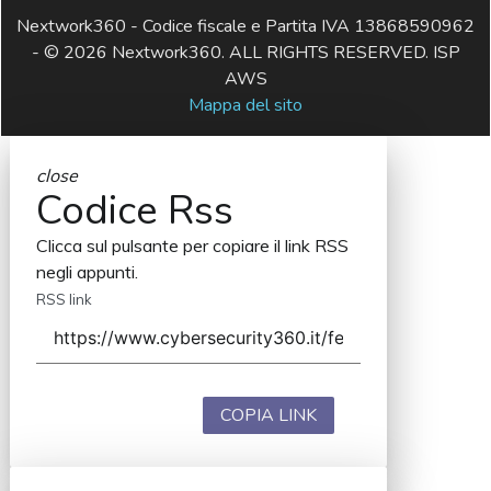
Nextwork360 - Codice fiscale e Partita IVA 13868590962
- © 2026 Nextwork360. ALL RIGHTS RESERVED. ISP
AWS
Mappa del sito
close
Codice Rss
Clicca sul pulsante per copiare il link RSS
negli appunti.
RSS link
COPIA LINK