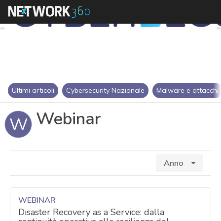
Ultimi articoli
Cybersecurity Nazionale
Malware e attacchi
Webinar
W
Seleziona
Anno
uno
o
più
WEBINAR
anni
Disaster Recovery as a Service: dalla
per