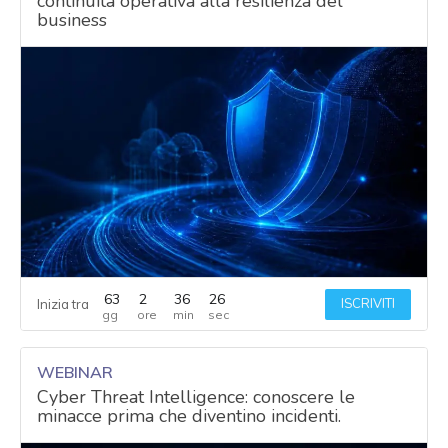
continuità operativa alla resilienza del
business
filtrare
i
risultati.
63
2
36
25
ISCRIVITI
Inizia tra
WEBINAR
Cyber Threat Intelligence: conoscere le
minacce prima che diventino incidenti.
acy