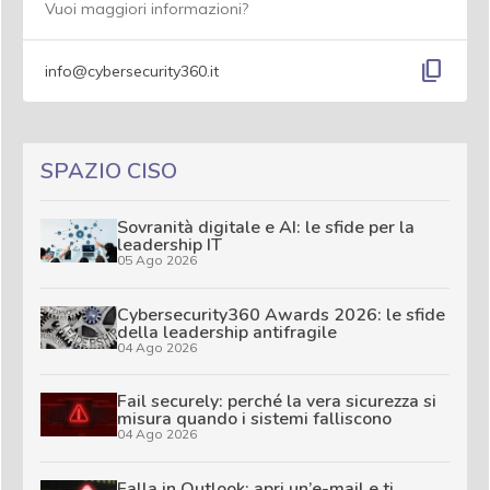
Vuoi maggiori informazioni?
content_copy
info@cybersecurity360.it
SPAZIO CISO
Sovranità digitale e AI: le sfide per la
leadership IT
05 Ago 2026
Cybersecurity360 Awards 2026: le sfide
della leadership antifragile
04 Ago 2026
Fail securely: perché la vera sicurezza si
misura quando i sistemi falliscono
04 Ago 2026
Falla in Outlook: apri un’e-mail e ti