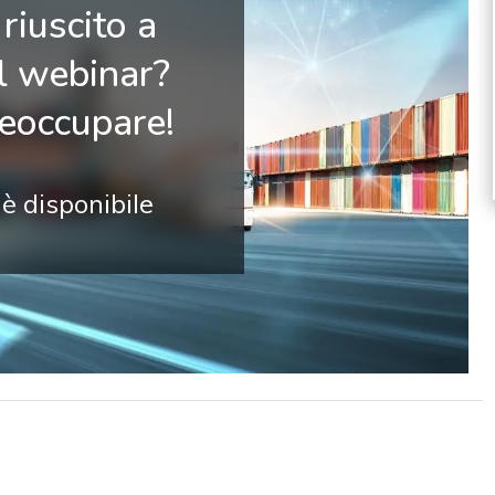
riuscito a
il webinar?
reoccupare!
 è disponibile