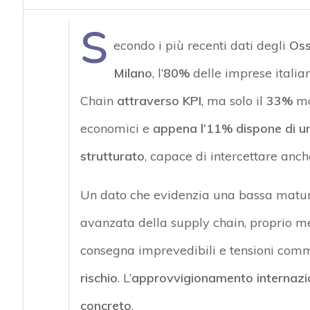
acy
S
econdo i più recenti dati degli
Oss
Milano
, l’
80%
delle imprese italia
Chain
attraverso KPI
, ma solo il
33%
mon
economici e
appena l’11% dispone di u
strutturato
, capace di intercettare anche
Un dato che evidenzia una bassa maturità
avanzata della supply chain, proprio ment
consegna imprevedibili e tensioni comm
rischio
. L’
approvvigionamento internazi
concreto
.