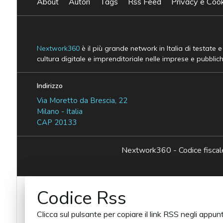
About
Autori
Tags
Rss Feed
Privacy e Cook
Nextwork360
è il più grande network in Italia di testate 
cultura digitale e imprenditoriale nelle imprese e pubblic
Indirizzo
Via Moretto da Brescia, 22
Milano - Italia
CAP 20133
Nextwork360 - Codice fisc
Codice Rss
Clicca sul pulsante per copiare il link RSS negli appunt