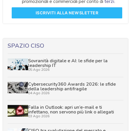
promozionali e commerciali per conto di
terzi
.
ISCRIVITI
ALLA NEWSLETTER
SPAZIO CISO
Sovranità digitale e AI: le sfide per la
leadership IT
05 Ago 2026
Cybersecurity360 Awards 2026: le sfide
della leadership antifragile
04 Ago 2026
Falla in Outlook: apri un’e-mail e ti
infettano, non servono più link o allegati
03 Ago 2026
CISO tra svalutazione del mercato e