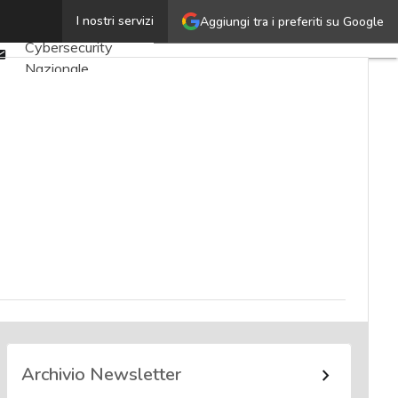
Twitter
I nostri servizi
Aggiungi tra i preferiti su Google
Ultimi articoli
Linkedin
Cybersecurity
Email
Nazionale
Malware e attacchi
Norme e
adeguamenti
Soluzioni aziendali
Cultura cyber
News, attualità e
analisi Cyber
sicurezza e privacy
Corsi cybersecurity
Chi siamo
Archivio Newsletter