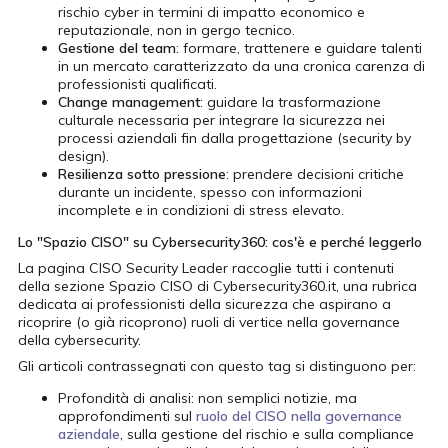
rischio cyber in termini di impatto economico e
reputazionale, non in gergo tecnico.
Gestione del team
: formare, trattenere e guidare talenti
in un mercato caratterizzato da una cronica carenza di
professionisti qualificati.
Change management
: guidare la trasformazione
culturale necessaria per integrare la sicurezza nei
processi aziendali fin dalla progettazione (security by
design).
Resilienza sotto pressione
: prendere decisioni critiche
durante un incidente, spesso con informazioni
incomplete e in condizioni di stress elevato.
Lo "Spazio CISO" su Cybersecurity360: cos'è e perché leggerlo
La pagina CISO Security Leader raccoglie tutti i contenuti
della sezione Spazio CISO di Cybersecurity360.it, una rubrica
dedicata ai professionisti della sicurezza che aspirano a
ricoprire (o già ricoprono) ruoli di vertice nella governance
della cybersecurity.
Gli articoli contrassegnati con questo tag si distinguono per:
Profondità di analisi: non semplici notizie, ma
approfondimenti sul
ruolo del CISO nella governance
aziendale
, sulla gestione del rischio e sulla compliance