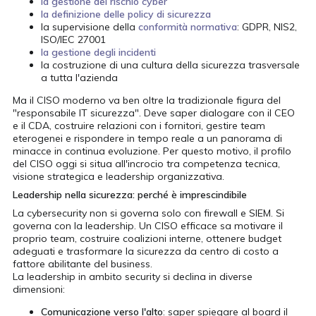
la gestione del rischio cyber
la definizione delle policy di sicurezza
la supervisione della
conformità normativa
: GDPR, NIS2,
ISO/IEC 27001
la gestione degli incidenti
la costruzione di una cultura della sicurezza trasversale
a tutta l'azienda
Ma il CISO moderno va ben oltre la tradizionale figura del
"responsabile IT sicurezza". Deve saper dialogare con il CEO
e il CDA, costruire relazioni con i fornitori, gestire team
eterogenei e rispondere in tempo reale a un panorama di
minacce in continua evoluzione. Per questo motivo, il profilo
del CISO oggi si situa all'incrocio tra competenza tecnica,
visione strategica e leadership organizzativa.
Leadership nella sicurezza: perché è imprescindibile
La cybersecurity non si governa solo con firewall e SIEM. Si
governa con la leadership. Un CISO efficace sa motivare il
proprio team, costruire coalizioni interne, ottenere budget
adeguati e trasformare la sicurezza da centro di costo a
fattore abilitante del business.
La leadership in ambito security si declina in diverse
dimensioni:
Comunicazione verso l'alto
: saper spiegare al board il