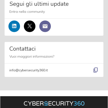
Segui gli ultimi update
Entra nella community
Contattaci
Vuoi maggiori informazioni?
content_copy
info@cybersecurity360.it