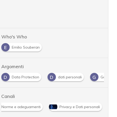
Who's Who
E
Emilio Souberan
Argomenti
D
D
G
Data Protection
dati personali
Gdpr
Canali
Norme e adeguamenti
Privacy e Dati personali