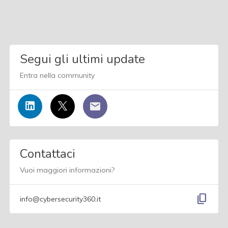
Segui gli ultimi update
Entra nella community
Contattaci
Vuoi maggiori informazioni?
content_copy
info@cybersecurity360.it