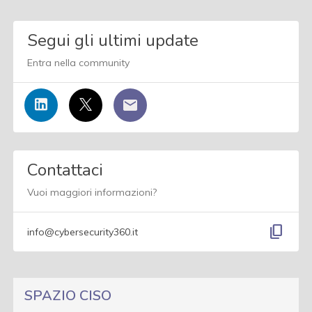
Segui gli ultimi update
Entra nella community
Contattaci
Vuoi maggiori informazioni?
content_copy
info@cybersecurity360.it
SPAZIO CISO