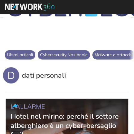
Ultimi articoli
Cybersecurity Nazionale
Malware e attacchi
D
dati personali
L'ALLARME
Hotel nel mirino: perché il settore
alberghiero è un cyber-bersaglio