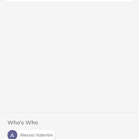
Who's Who
A
Alessia Valentini