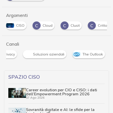
Argomenti
C
C
C
CISO
Cloud
Clusit
Crittogra
Canali
 e privacy
Soluzioni aziendali
The Outlook
SPAZIO CISO
Career evolution per CIO e CISO: i dati
dell’Empowerment Program 2026
07 Ago 2026
Sovranità digitale e AI: le sfide per la