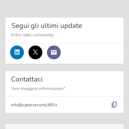
Segui gli ultimi update
Entra nella community
Contattaci
Vuoi maggiori informazioni?
content_copy
info@cybersecurity360.it