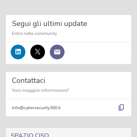
Segui gli ultimi update
Entra nella community
Contattaci
Vuoi maggiori informazioni?
content_copy
info@cybersecurity360.it
SPAZIO CISO