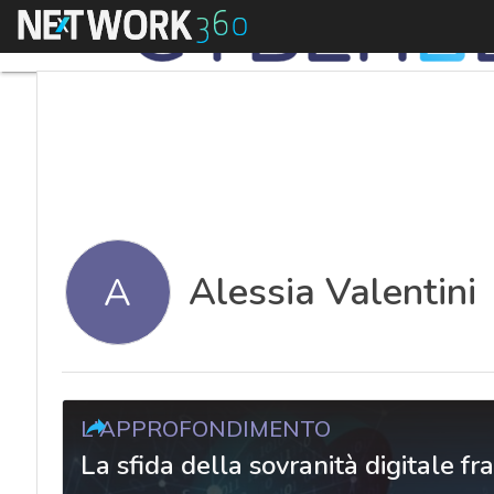
Menu
Alessia Valentini
A
L'APPROFONDIMENTO
La sfida della sovranità digitale fr