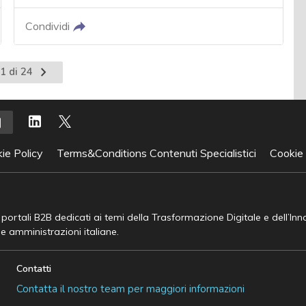
Condividi
Pagina
1 di 24
successiva
ie Policy
Terms&Conditions Contenuti Specialistici
Cookie
e portali B2B dedicati ai temi della Trasformazione Digitale e dell’In
he amministrazioni italiane.
Contatti
Contatta il nostro team per maggiori informazioni