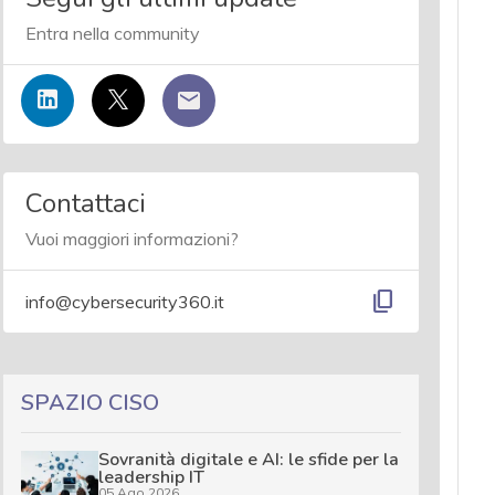
Entra nella community
Contattaci
Vuoi maggiori informazioni?
content_copy
info@cybersecurity360.it
SPAZIO CISO
Sovranità digitale e AI: le sfide per la
leadership IT
05 Ago 2026