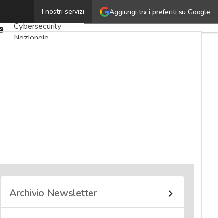
Twitter
I nostri servizi
Aggiungi tra i preferiti su Google
Ultimi articoli
Linkedin
Cybersecurity
Email
Nazionale
Malware e attacchi
Norme e
adeguamenti
Soluzioni aziendali
Cultura cyber
News, attualità e
analisi Cyber
sicurezza e privacy
Corsi cybersecurity
Chi siamo
Archivio Newsletter