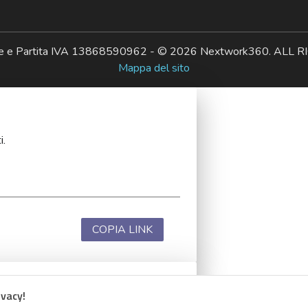
ale e Partita IVA 13868590962 - © 2026 Nextwork360. AL
Mappa del sito
i.
COPIA LINK
ivacy!