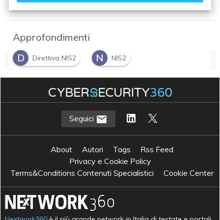
Approfondimenti
D
N
Direttiva NIS2
NIS2
Seguici
About
Autori
Tags
Rss Feed
Privacy e Cookie Policy
Terms&Conditions Contenuti Specialistici
Cookie Center
Nextwork360
è il più grande network in Italia di testate e portali