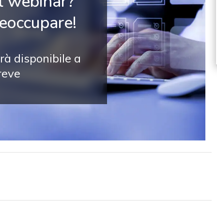
il webinar?
reoccupare!
rà disponibile a
reve