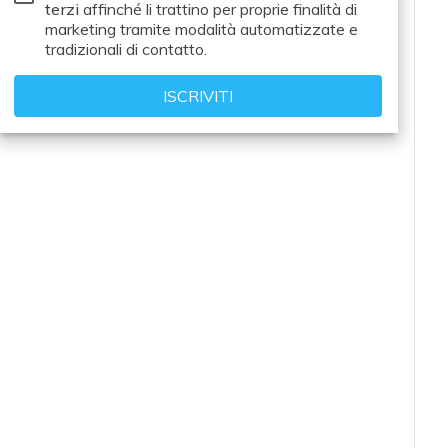
terzi
affinché li trattino per proprie finalità di
e analisi
marketing tramite modalità automatizzate e
Cyber
tradizionali di contatto.
sicurezza
e privacy
Corsi
cybersecurity
Chi
siamo