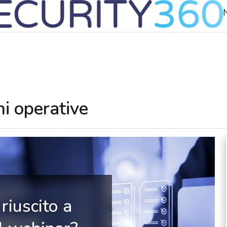
N
ni operative
riuscito a