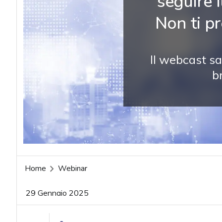
seguire 
Non ti p
Il webcast sa
b
Home
Webinar
29 Gennaio 2025
acy