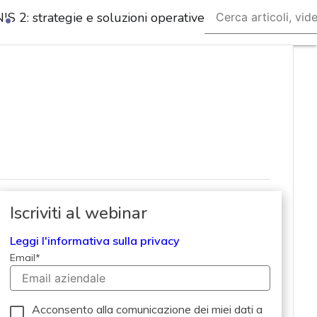
IS 2: strategie e soluzioni operative
Ultimi
articoli
Cybersecurity
Nazionale
Malware
e
attacchi
Norme e
adeguamenti
Iscriviti al webinar
Soluzioni
Leggi l'informativa sulla privacy
aziendali
Cultura
Email
*
cyber
News,
attualità
Acconsento alla comunicazione dei miei dati a