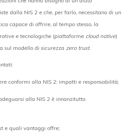
zzazioni che hanno bisogno di un aiuto
te dalla NIS 2 e che, per farlo, necessitano di un
ica capace di offrire, al tempo stesso, la
erative e tecnologiche (piattaforme
cloud native
)
a sul modello di sicurezza
zero trust
.
ntati:
re conformi alla NIS 2: impatti e responsabilità;
adeguarsi alla NIS 2 è innanzitutto
st e quali vantaggi offre;