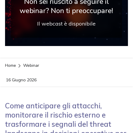
Non sei riuscito a seguire il
webinar? Non ti preoccupare!
Il webcast è disponibile
Home
Webinar
16 Giugno 2026
Come anticipare gli attacchi,
monitorare il rischio esterno e
trasformare i segnali del threat
acy