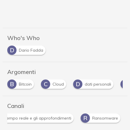
Who's Who
D
Dario Fadda
Argomenti
B
C
D
D
Bitcoin
Cloud
dati personali
Canali
R
 in tempo reale e gli approfondimenti
Ransomware