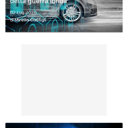
della guerra ibrida
02 Lug 2026
di
Mirella Castigli
acy