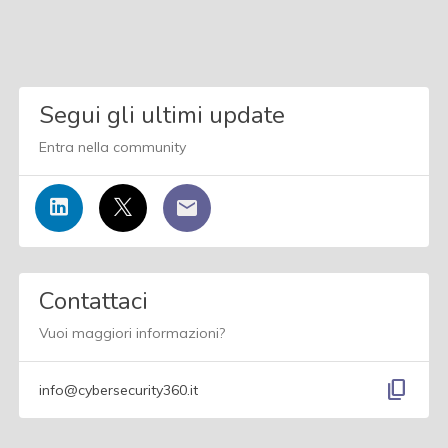
Segui gli ultimi update
Entra nella community
Contattaci
Vuoi maggiori informazioni?
content_copy
info@cybersecurity360.it