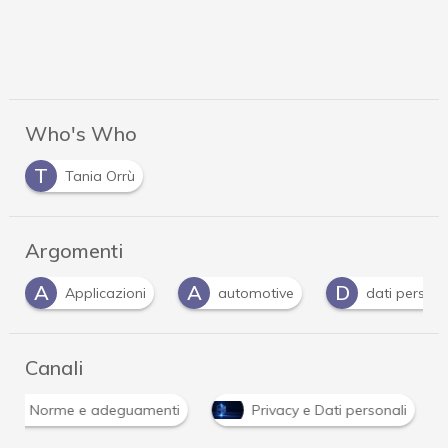
Who's Who
T
Tania Orrù
Argomenti
A
A
D
Applicazioni
automotive
dati persona
Canali
Norme e adeguamenti
Privacy e Dati personali