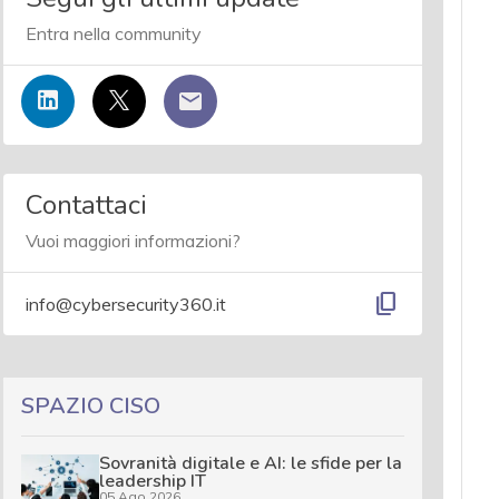
Entra nella community
Contattaci
Vuoi maggiori informazioni?
content_copy
info@cybersecurity360.it
SPAZIO CISO
Sovranità digitale e AI: le sfide per la
leadership IT
05 Ago 2026