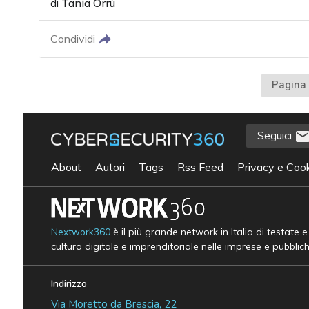
di
Tania Orrù
Condividi
Pagina 
Seguici
About
Autori
Tags
Rss Feed
Privacy e Cook
Nextwork360
è il più grande network in Italia di testate 
cultura digitale e imprenditoriale nelle imprese e pubblic
Indirizzo
Via Moretto da Brescia, 22