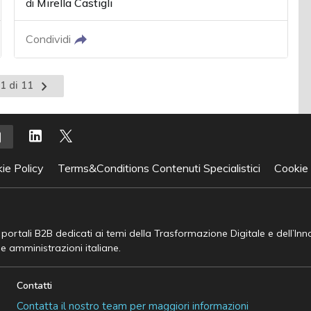
di
Mirella Castigli
Condividi
Pagina
1 di 11
successiva
ie Policy
Terms&Conditions Contenuti Specialistici
Cookie
e portali B2B dedicati ai temi della Trasformazione Digitale e dell’In
he amministrazioni italiane.
Contatti
Contatta il nostro team per maggiori informazioni