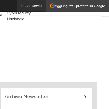
Twitter
I nostri servizi
Aggiungi tra i preferiti su Google
Ultimi articoli
Linkedin
Cybersecurity
Email
Nazionale
Malware e attacchi
Norme e
adeguamenti
Soluzioni aziendali
Cultura cyber
News, attualità e
analisi Cyber
sicurezza e privacy
Corsi cybersecurity
Chi siamo
Archivio Newsletter