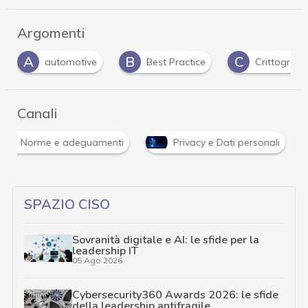
Argomenti
B
C
D
Best Practice
Crittografia
data mana
Canali
Norme e adeguamenti
Privacy e Dati personali
SPAZIO CISO
Sovranità digitale e AI: le sfide per la
leadership IT
05 Ago 2026
Cybersecurity360 Awards 2026: le sfide
della leadership antifragile