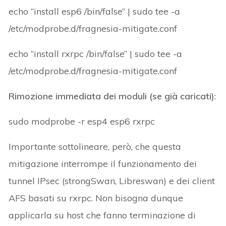
echo “install esp6 /bin/false” | sudo tee -a
/etc/modprobe.d/fragnesia-mitigate.conf
echo “install rxrpc /bin/false” | sudo tee -a
/etc/modprobe.d/fragnesia-mitigate.conf
Rimozione immediata dei moduli (se già caricati)
:
sudo modprobe -r esp4 esp6 rxrpc
Importante sottolineare, però, che questa
mitigazione interrompe il funzionamento dei
tunnel IPsec (strongSwan, Libreswan) e dei client
AFS basati su rxrpc. Non bisogna dunque
applicarla su host che fanno terminazione di