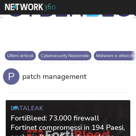
Ultimi articoli
Cybersecurity Nazionale
Malware e attacchi
P
patch management
DATALEAK
FortiBleed: 73.000 firewall
Fortinet compromessi in 194 Paesi,