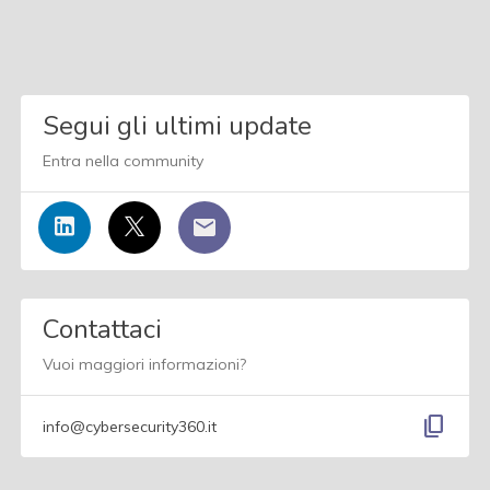
Segui gli ultimi update
Entra nella community
Contattaci
Vuoi maggiori informazioni?
content_copy
info@cybersecurity360.it