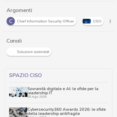
Argomenti
C
D
CISO
Cloud
Data Loss Prevention
Canali
Soluzioni aziendali
SPAZIO CISO
Sovranità digitale e AI: le sfide per la
leadership IT
05 Ago 2026
Cybersecurity360 Awards 2026: le sfide
della leadership antifragile