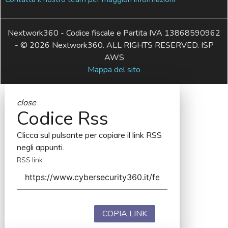
Nextwork360 - Codice fiscale e Partita IVA 13868590962
- © 2026 Nextwork360. ALL RIGHTS RESERVED. ISP
AWS
Mappa del sito
close
Codice Rss
Clicca sul pulsante per copiare il link RSS
negli appunti.
RSS link
COPIA LINK