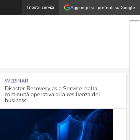
Malware: cosa sono, come riconoscerli e come rimuoverl
I nostri servizi
Aggiungi tra i preferiti su Google
WEBINAR
Disaster Recovery as a Service: dalla
continuità operativa alla resilienza del
business