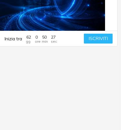
62
0
50
26
ISCRIVITI
Inizia tra