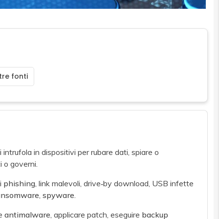
re fonti
ntrufola in dispositivi per rubare dati, spiare o
i o governi.
i
phishing
, link malevoli, drive‑by download, USB infette
ansomware
,
spyware
.
re
antimalware
, applicare patch, eseguire
backup