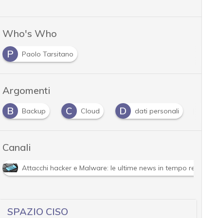
Who's Who
P
Paolo Tarsitano
Argomenti
B
C
D
E
Backup
Cloud
dati personali
e
Canali
Attacchi hacker e Malware: le ultime news in tempo reale e g
SPAZIO CISO