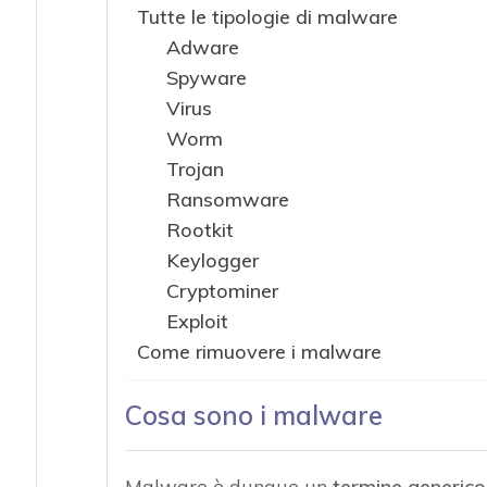
Tutte le tipologie di malware
Adware
Spyware
Virus
Worm
Trojan
Ransomware
Rootkit
Keylogger
Cryptominer
Exploit
Come rimuovere i malware
Cosa sono i malware
Malware è dunque un
termine generico 