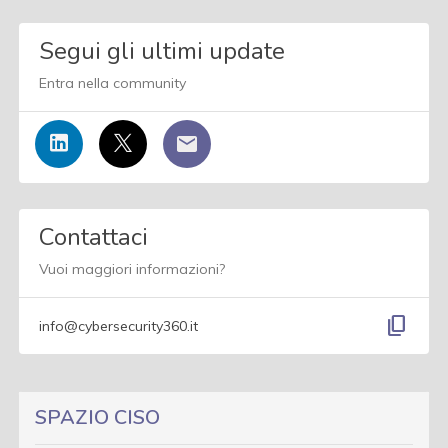
Segui gli ultimi update
Entra nella community
Contattaci
Vuoi maggiori informazioni?
content_copy
info@cybersecurity360.it
SPAZIO CISO