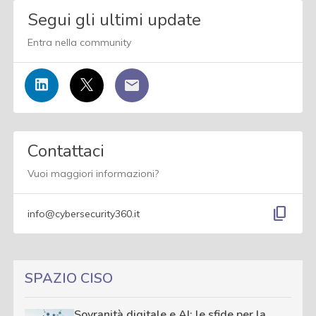
Segui gli ultimi update
Entra nella community
Contattaci
Vuoi maggiori informazioni?
content_copy
info@cybersecurity360.it
SPAZIO CISO
Sovranità digitale e AI: le sfide per la