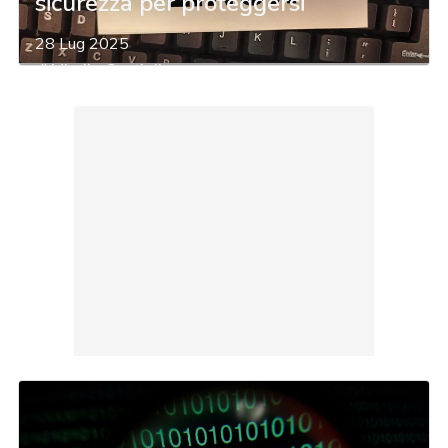
sicurezza per proteggersi
28 Lug 2025
di
Mirella Castigli
acy