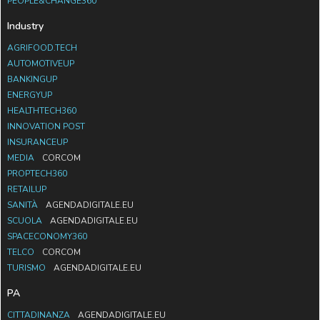
PEOPLE&CHANGE360
Industry
AGRIFOOD.TECH
AUTOMOTIVEUP
BANKINGUP
ENERGYUP
HEALTHTECH360
INNOVATION POST
INSURANCEUP
MEDIA
CORCOM
PROPTECH360
RETAILUP
SANITÀ
AGENDADIGITALE.EU
SCUOLA
AGENDADIGITALE.EU
SPACECONOMY360
TELCO
CORCOM
TURISMO
AGENDADIGITALE.EU
PA
CITTADINANZA
AGENDADIGITALE.EU