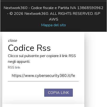
Nextwork360 - Codice fiscale e Partita IVA 13868590962
- © 2026 Nextwork360. ALL RIGHTS RESERVED. ISP
AWS
Mappa del sito
close
Codice Rss
Clicca sul pulsante per copiare il link RSS
negli appunti.
RSS link
COPIA LINK