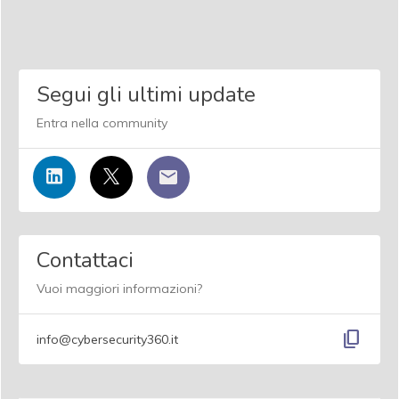
Segui gli ultimi update
Entra nella community
Contattaci
Vuoi maggiori informazioni?
content_copy
info@cybersecurity360.it