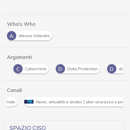
Who's Who
A
Alessia Valentini
Argomenti
C
D
D
Cybercrime
Data Protection
dati pers
Canali
News, attualità e analisi Cyber sicurezza e privacy
SPAZIO CISO