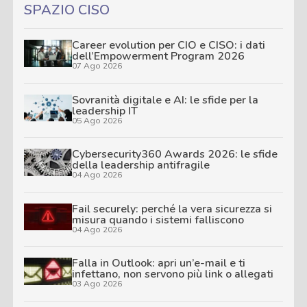
SPAZIO CISO
Career evolution per CIO e CISO: i dati
dell’Empowerment Program 2026
07 Ago 2026
Sovranità digitale e AI: le sfide per la
leadership IT
05 Ago 2026
Cybersecurity360 Awards 2026: le sfide
della leadership antifragile
04 Ago 2026
Fail securely: perché la vera sicurezza si
misura quando i sistemi falliscono
04 Ago 2026
Falla in Outlook: apri un’e-mail e ti
infettano, non servono più link o allegati
03 Ago 2026