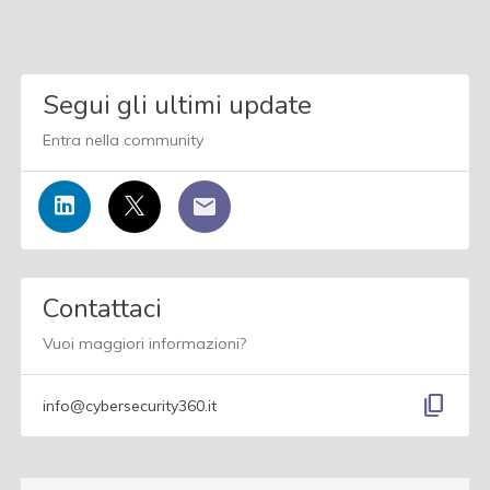
Segui gli ultimi update
Entra nella community
Contattaci
Vuoi maggiori informazioni?
content_copy
info@cybersecurity360.it