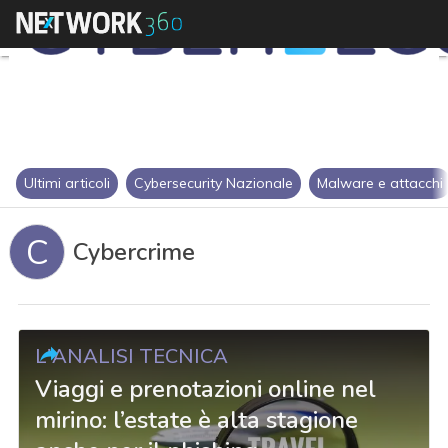
Ultimi articoli
Cybersecurity Nazionale
Malware e attacchi
C
Cybercrime
L'ANALISI TECNICA
Viaggi e prenotazioni online nel
mirino: l’estate è alta stagione