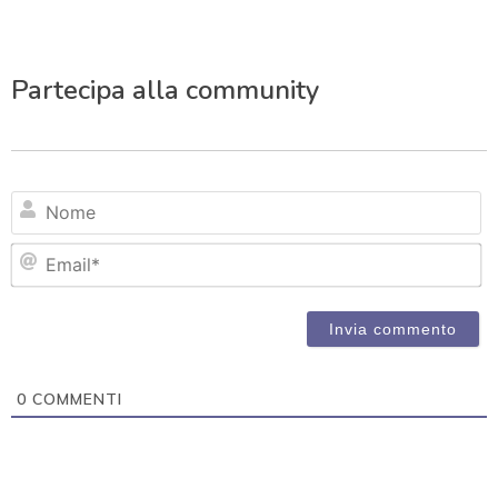
Partecipa alla community
N
Em
0
COMMENTI