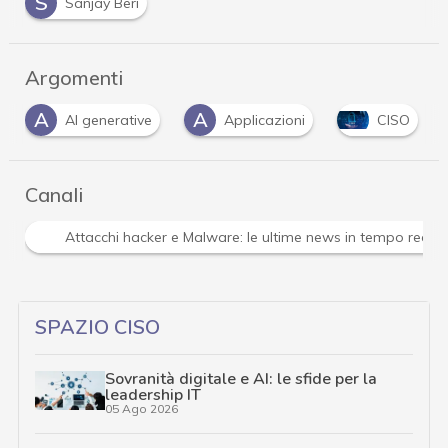
S
Sanjay Beri
Argomenti
A
C
G
Applicazioni
CISO
Cloud
g
…
Canali
Attacchi hacker e Malware: le ultime news in tempo reale 
SPAZIO CISO
Sovranità digitale e AI: le sfide per la
leadership IT
05 Ago 2026