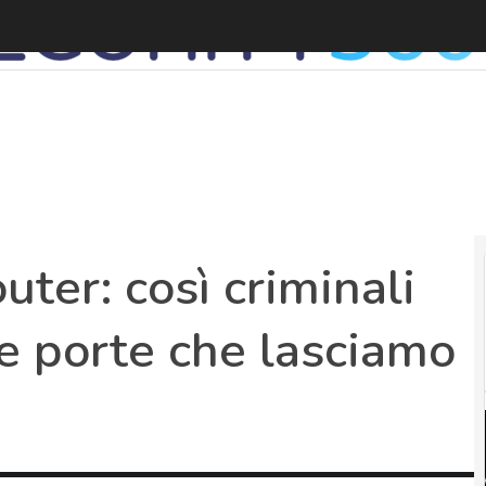
A
uter: così criminali
 le porte che lasciamo