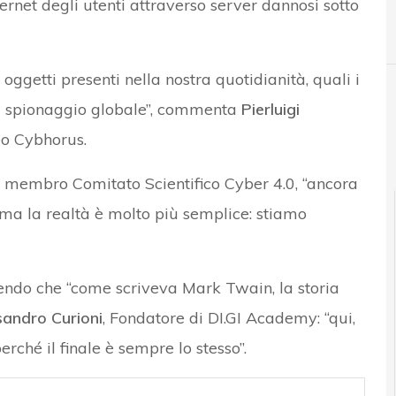
ternet degli utenti attraverso server dannosi sotto
A
APT
etti presenti nella nostra quotidianità, quali i
di spionaggio globale”, commenta
Pierluigi
acchi hacker e Malware: le ultime news in tempo reale e gli approfo
eo Cybhorus.
e membro Comitato Scientifico Cyber 4.0, “ancora
i, ma la realtà è molto più semplice: stiamo
pendo che “come scriveva Mark Twain, la storia
sandro Curioni
, Fondatore di DI.GI Academy: “qui,
rché il finale è sempre lo stesso”.