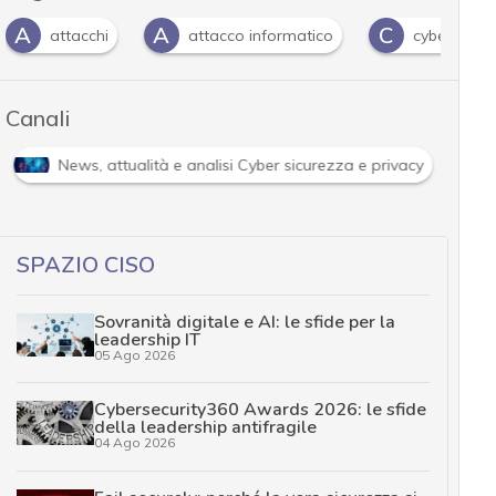
A
A
C
attacchi
attacco informatico
cyber attack
Canali
ndimenti
News, attualità e analisi Cyber sicurezza e priva
SPAZIO CISO
Sovranità digitale e AI: le sfide per la
leadership IT
05 Ago 2026
Cybersecurity360 Awards 2026: le sfide
della leadership antifragile
04 Ago 2026