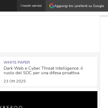
ttacco hacker ai router: così criminali filorussi sfruttan
I nostri servizi
Aggiungi tra i preferiti su Google
WHITE PAPER
Dark Web e Cyber Threat Intelligence: il
ruolo del SOC per una difesa proattiva
23 Ott 2025