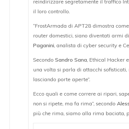
reindirizzare segretamente il traffico In
il loro controllo.
“FrostArmada di APT28 dimostra come ogg
router domestici, siano diventati armi 
Att
Paganini
, analista di cyber security e C
Secondo
Sandro Sana
, Ethical Hacker 
una volta si parla di attacchi sofisticat
lasciando porte aperte”.
Ecco quali e come correre ai ripari, sa
non si ripete, ma fa rima”, secondo
Ales
più che rima, siamo alla rima baciata, pe