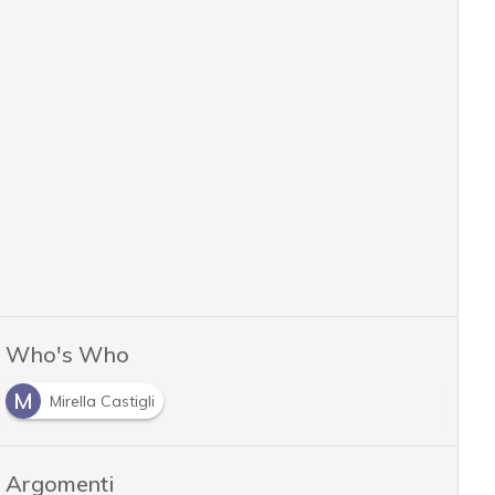
Who's Who
M
Mirella Castigli
Argomenti