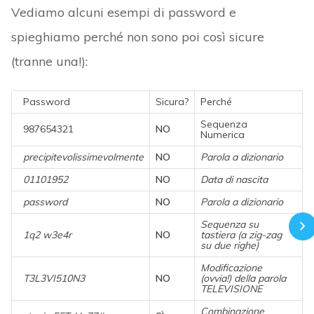
Vediamo alcuni esempi di password e
spieghiamo perché non sono poi così sicure
(tranne una!):
Password
Sicura?
Perché
Sequenza
987654321
NO
Numerica
precipitevolissimevolmente
NO
Parola a dizionario
01101952
NO
Data di nascita
password
NO
Parola a dizionario
Sequenza su
1q2 w3e4r
NO
tastiera (a zig-zag
su due righe)
Modificazione
T3L3VI510N3
NO
(ovvia!) della parola
TELEVISIONE
Combinazione