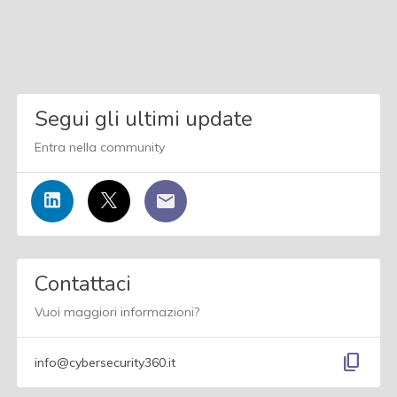
Segui gli ultimi update
Entra nella community
Contattaci
Vuoi maggiori informazioni?
content_copy
info@cybersecurity360.it