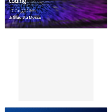
coding
17 Giu 2026
di
Giuditta Mosca
acy