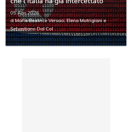
che l'Italia ha già intercettato
05 Ago 2026
di
Maria Beatrice Versaci
,
Elena Matrigiani
e
Sebastiano Dal Col
acy