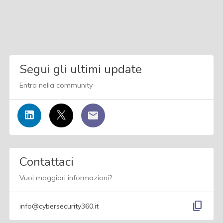
Segui gli ultimi update
Entra nella community
Contattaci
Vuoi maggiori informazioni?
content_copy
info@cybersecurity360.it