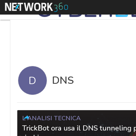
Menu
DNS
D
L'ANALISI TECNICA
TrickBot ora usa il DNS tunneling 