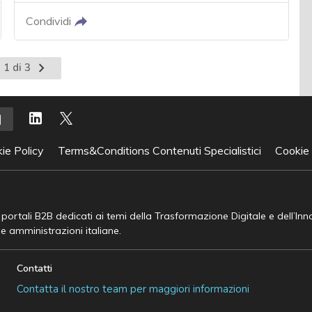
Condividi
Pagina
 1 di 3
successiva
ie Policy
Terms&Conditions Contenuti Specialistici
Cookie
e portali B2B dedicati ai temi della Trasformazione Digitale e dell’In
he amministrazioni italiane.
Contatti
Contatta il nostro team per maggiori informazioni