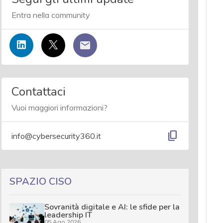
Entra nella community
Contattaci
Vuoi maggiori informazioni?
content_copy
info@cybersecurity360.it
SPAZIO CISO
Sovranità digitale e AI: le sfide per la
leadership IT
05 Ago 2026