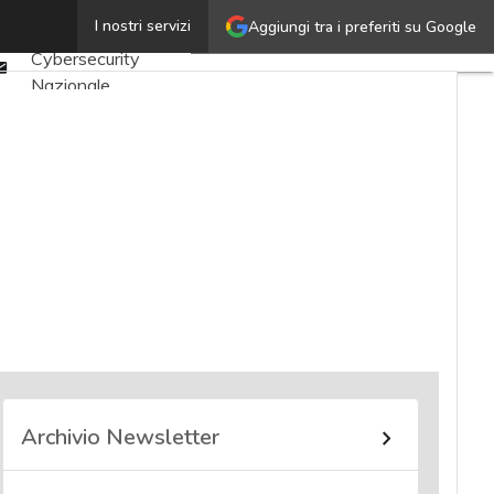
Twitter
I nostri servizi
Aggiungi tra i preferiti su Google
Ultimi articoli
Linkedin
Cybersecurity
Email
Nazionale
Malware e attacchi
Norme e
adeguamenti
Soluzioni aziendali
Cultura cyber
News, attualità e
analisi Cyber
sicurezza e privacy
Corsi cybersecurity
Chi siamo
Archivio Newsletter