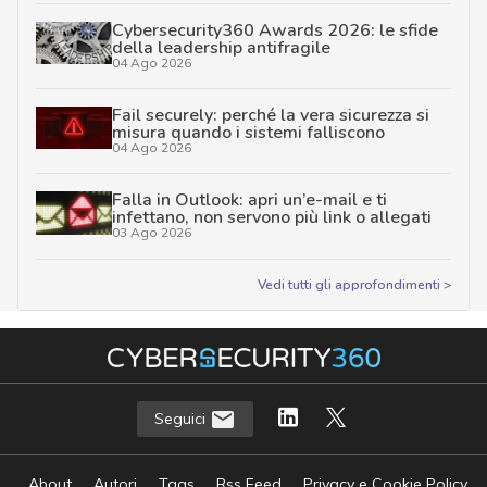
Cybersecurity360 Awards 2026: le sfide
della leadership antifragile
04 Ago 2026
Fail securely: perché la vera sicurezza si
misura quando i sistemi falliscono
04 Ago 2026
Falla in Outlook: apri un’e-mail e ti
infettano, non servono più link o allegati
03 Ago 2026
Vedi tutti gli approfondimenti >
Seguici
About
Autori
Tags
Rss Feed
Privacy e Cookie Policy