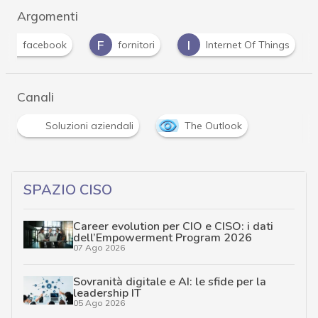
Argomenti
F
F
I
facebook
fornitori
Internet Of Things
Canali
Soluzioni aziendali
The Outlook
SPAZIO CISO
Career evolution per CIO e CISO: i dati
dell’Empowerment Program 2026
07 Ago 2026
Sovranità digitale e AI: le sfide per la
leadership IT
05 Ago 2026