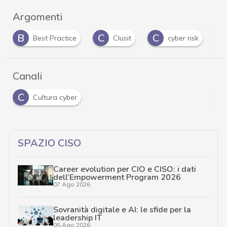
Argomenti
C
C
D
Clusit
cyber risk
Data Protection
Canali
C
Cultura cyber
SPAZIO CISO
Career evolution per CIO e CISO: i dati
dell’Empowerment Program 2026
07 Ago 2026
Sovranità digitale e AI: le sfide per la
leadership IT
05 Ago 2026