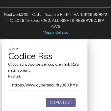
Nextwork360 - Codice fiscale e Partita IVA 13868590962
- © 2026 Nextwork360. ALL RIGHTS RESERVED. ISP
AWS
Mappa del sito
close
Codice Rss
Clicca sul pulsante per copiare il link RSS
negli appunti.
RSS link
COPIA LINK