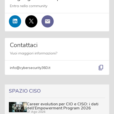
Entra nella community
Contattaci
Vuoi maggiori informazioni?
content_copy
info@cybersecurity360.it
SPAZIO CISO
Career evolution per CIO e CISO: i dati
dell’Empowerment Program 2026
07 Ago 2026