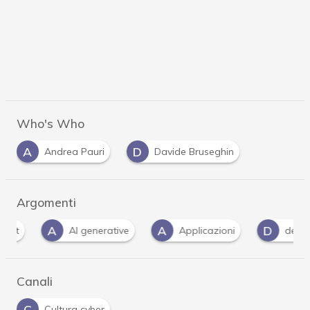
Who's Who
A
D
Andrea Pauri
Davide Bruseghin
Argomenti
A
A
D
AI generative
Applicazioni
deepfake
Canali
C
Cultura cyber