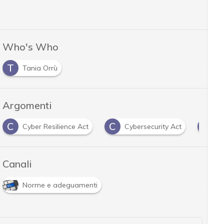
Who's Who
T
Tania Orrù
Argomenti
C
C
D
Cyber Resilience Act
Cybersecurity Act
da
Canali
Norme e adeguamenti