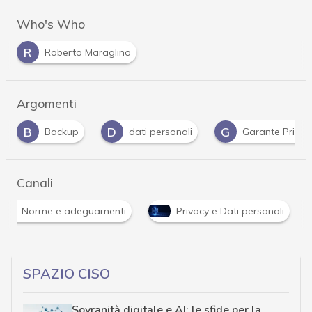
Who's Who
R
Roberto Maraglino
Argomenti
D
G
G
dati personali
Garante Privacy
Gdpr
Canali
Norme e adeguamenti
Privacy e Dati personali
SPAZIO CISO
Sovranità digitale e AI: le sfide per la