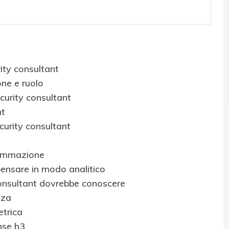
ity consultant
one e ruolo
urity consultant
nt
curity consultant
grammazione
 pensare in modo analitico
consultant dovrebbe conoscere
zza
etrica
nse h3