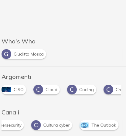
Who's Who
G
Giuditta Mosca
Argomenti
C
C
C
D
Cloud
Coding
Crittografia
Canali
C
bersecurity
Cultura cyber
The Outlook