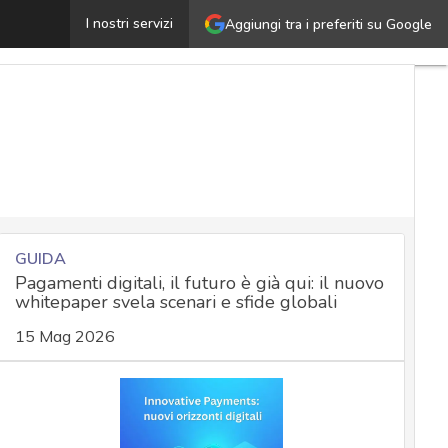
Come diventare Security consultant: guida a una delle p
I nostri servizi
Aggiungi tra i preferiti su Google
GUIDA
Pagamenti digitali, il futuro è già qui: il nuovo
whitepaper svela scenari e sfide globali
15 Mag 2026