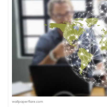
acy
wallpaperflare.com