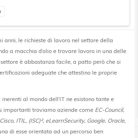
i
anni, le richieste di lavoro nel settore della
do a macchia d’olio e trovare lavoro in una delle
 settore è abbastanza facile, a patto però che si
rtificazioni adeguate che attestino le proprie
 inerenti al mondo dell’IT ne esistono tante e
più importanti troviamo aziende come
EC-Council,
isco, ITIL, (ISC)², eLearnSecurity, Google, Oracle,
nuna di esse orientata ad un percorso ben