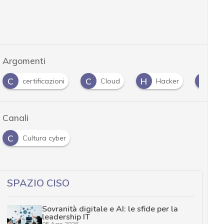
Argomenti
C
C
H
H
certificazioni
Cloud
Hacker
Ha
Canali
C
Cultura cyber
SPAZIO CISO
Sovranità digitale e AI: le sfide per la
leadership IT
05 Ago 2026