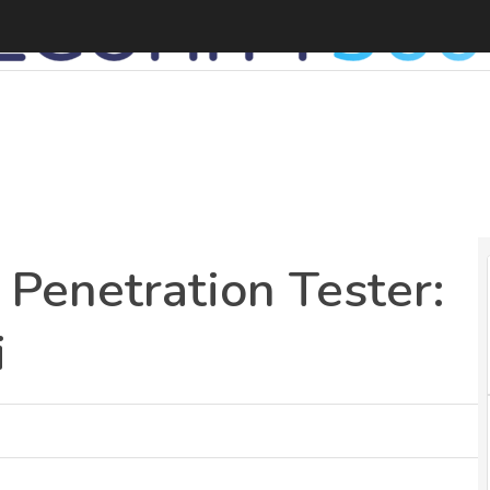
D
 Penetration Tester:
i