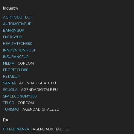
Industry
AGRIFOOD.TECH
AUTOMOTIVEUP
BANKINGUP
ENERGYUP
HEALTHTECH360
INNOVATION POST
INSURANCEUP
MEDIA
CORCOM
PROPTECH360
RETAILUP
SANITÀ
AGENDADIGITALE.EU
SCUOLA
AGENDADIGITALE.EU
SPACECONOMY360
TELCO
CORCOM
TURISMO
AGENDADIGITALE.EU
PA
CITTADINANZA
AGENDADIGITALE.EU