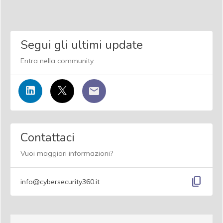
Segui gli ultimi update
Entra nella community
Contattaci
Vuoi maggiori informazioni?
content_copy
info@cybersecurity360.it