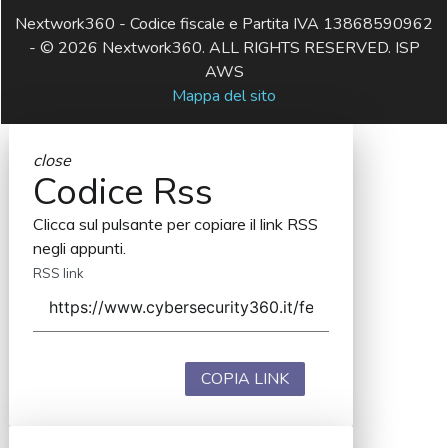
Nextwork360 - Codice fiscale e Partita IVA 13868590962
- © 2026 Nextwork360. ALL RIGHTS RESERVED. ISP
AWS
Mappa del sito
close
Codice Rss
Clicca sul pulsante per copiare il link RSS
negli appunti.
RSS link
COPIA LINK