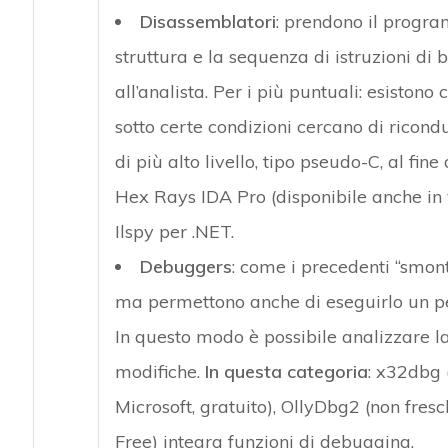
Disassemblatori
: prendono il progr
struttura e la sequenza di istruzioni di
all’analista. Per i più puntuali: esiston
sotto certe condizioni cercano di ricon
di più alto livello, tipo pseudo-C, al fin
Hex Rays IDA Pro (disponibile anche in
Ilspy per .NET.
Debuggers
: come i precedenti “smon
ma permettono anche di eseguirlo un pe
In questo modo è possibile analizzare l
modifiche.
In questa categoria
: x32dbg (
Microsoft, gratuito), OllyDbg2 (non fre
Free) integra funzioni di debugging.