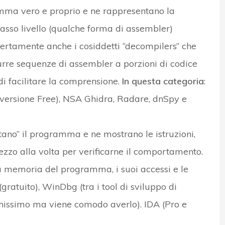
amma vero e proprio e ne rappresentano la
 basso livello (qualche forma di assembler)
o certamente anche i cosiddetti “decompilers” che
durre sequenze di assembler a porzioni di codice
e di facilitare la comprensione.
In questa categoria
:
 versione Free), NSA Ghidra, Radare, dnSpy e
tano” il programma e ne mostrano le istruzioni,
zzo alla volta per verificarne il comportamento.
a memoria del programma, i suoi accessi e le
gratuito), WinDbg (tra i tool di sviluppo di
schissimo ma viene comodo averlo). IDA (Pro e