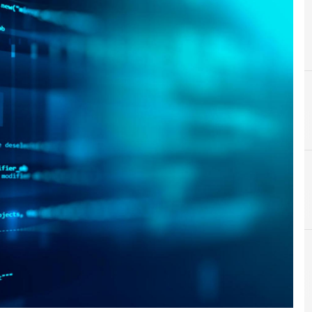
A
antivirus