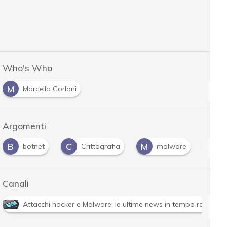
Who's Who
M
Marcello Gorlani
Argomenti
B
C
M
V
botnet
Crittografia
malware
Canali
Attacchi hacker e Malware: le ultime news in tempo reale e g